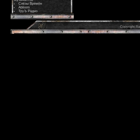
Слёзы Времён
Abloom
ТруЪ Радио
Copyright R