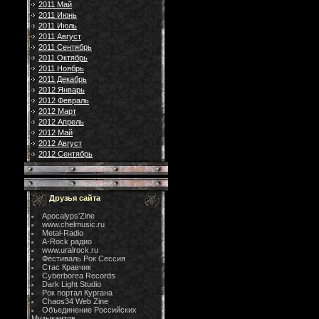
2011 Май
2011 Июнь
2011 Июль
2011 Август
2011 Сентябрь
2011 Октябрь
2011 Ноябрь
2011 Декабрь
2012 Январь
2012 Февраль
2012 Март
2012 Апрель
2012 Май
2012 Август
2012 Сентябрь
Друзья сайта
Apocalyps'Zine
www.chelmusic.ru
Metal-Radio
A-Rock радио
www.uralrock.ru
Фестиваль Рок Сессия
Стас Кравчик
Cyberborea Records
Dark Light Studio
Рок портал Кургана
Chaos34 Web Zine
Объединение Российских
Музыкантов