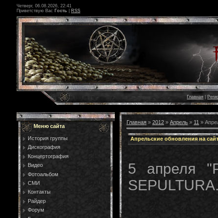
Четверг, 06.08.2026, 22:41
Приветствую Вас
Гость
|
RSS
Главная
|
Реги
Главная
»
2012
»
Апрель
»
11
» Апре
Меню сайта
История группы
Апрельские обновления на сай
Дискография
Концертография
5 апреля "
Видео
Фотоальбом
SEPULTURA.
СМИ
Контакты
Райдер
Форум