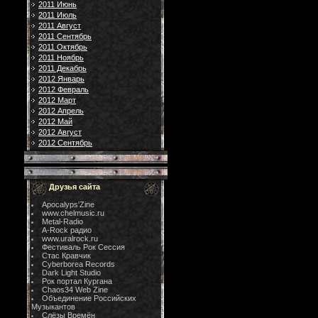
2011 Июнь
2011 Июль
2011 Август
2011 Сентябрь
2011 Октябрь
2011 Ноябрь
2011 Декабрь
2012 Январь
2012 Февраль
2012 Март
2012 Апрель
2012 Май
2012 Август
2012 Сентябрь
Друзья сайта
Apocalyps'Zine
www.chelmusic.ru
Metal-Radio
A-Rock радио
www.uralrock.ru
Фестиваль Рок Сессия
Стас Кравчик
Cyberborea Records
Dark Light Studio
Рок портал Кургана
Chaos34 Web Zine
Объединение Российских
Музыкантов
Слёзы Времён