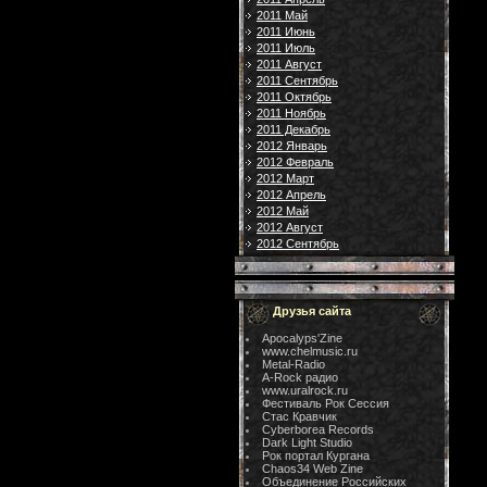
2011 Май
2011 Июнь
2011 Июль
2011 Август
2011 Сентябрь
2011 Октябрь
2011 Ноябрь
2011 Декабрь
2012 Январь
2012 Февраль
2012 Март
2012 Апрель
2012 Май
2012 Август
2012 Сентябрь
Друзья сайта
Apocalyps'Zine
www.chelmusic.ru
Metal-Radio
A-Rock радио
www.uralrock.ru
Фестиваль Рок Сессия
Стас Кравчик
Cyberborea Records
Dark Light Studio
Рок портал Кургана
Chaos34 Web Zine
Объединение Российских