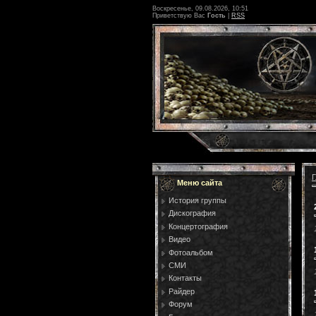
Воскресенье, 09.08.2026, 10:51
Приветствую Вас
Гость
|
RSS
Г
Меню сайта
История группы
Дискография
Концертография
Видео
Фотоальбом
СМИ
Контакты
Райдер
Форум