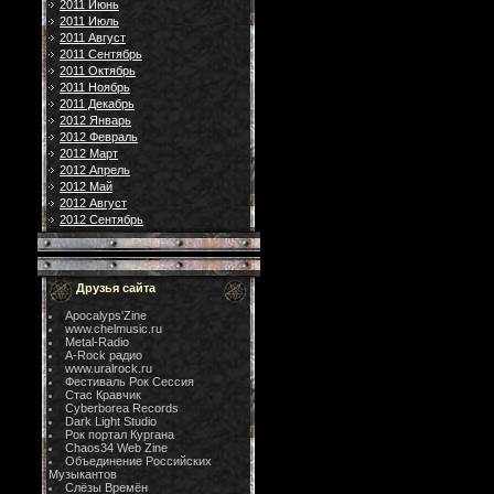
2011 Июнь
2011 Июль
2011 Август
2011 Сентябрь
2011 Октябрь
2011 Ноябрь
2011 Декабрь
2012 Январь
2012 Февраль
2012 Март
2012 Апрель
2012 Май
2012 Август
2012 Сентябрь
Друзья сайта
Apocalyps'Zine
www.chelmusic.ru
Metal-Radio
A-Rock радио
www.uralrock.ru
Фестиваль Рок Сессия
Стас Кравчик
Cyberborea Records
Dark Light Studio
Рок портал Кургана
Chaos34 Web Zine
Объединение Российских
Музыкантов
Слёзы Времён