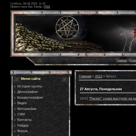
Суббота, 08.08.2026, 11:42
Приветствую Вас
Гость
|
RSS
Главная
|
Реги
Главная
»
2012
»
Август
Меню сайта
История группы
27 Августа, Понедельник
Дискография
Концертография
14:51
"Раскат" снова выступит на ра
Видео
Фотоальбом
СМИ
Контакты
Райдер
Форум