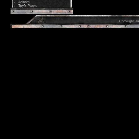
Abloom
ТруЪ Радио
Copyright R