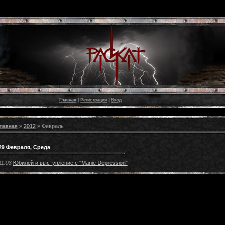
Главная
|
Регистрация
|
Вход
лавная
»
2012
»
Февраль
29 Февраля, Среда
11:03
Юбилей и выступление с "Manic Depression"