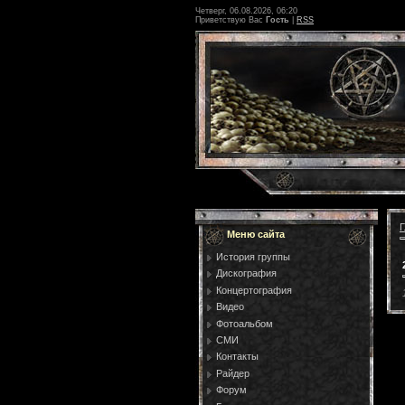
Четверг, 06.08.2026, 06:20
Приветствую Вас
Гость
|
RSS
Г
Меню сайта
История группы
Дискография
Концертография
Видео
Фотоальбом
СМИ
Контакты
Райдер
Форум