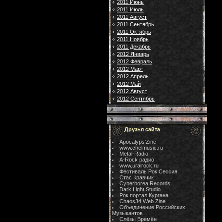
2011 Июнь
2011 Июль
2011 Август
2011 Сентябрь
2011 Октябрь
2011 Ноябрь
2011 Декабрь
2012 Январь
2012 Февраль
2012 Март
2012 Апрель
2012 Май
2012 Август
2012 Сентябрь
Друзья сайта
Apocalyps'Zine
www.chelmusic.ru
Metal-Radio
A-Rock радио
www.uralrock.ru
Фестиваль Рок Сессия
Стас Кравчик
Cyberborea Records
Dark Light Studio
Рок портал Кургана
Chaos34 Web Zine
Объединение Российских
Музыкантов
Слёзы Времён