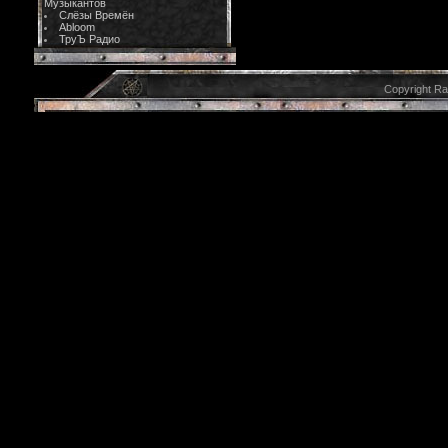
Музыкантов
Слёзы Времён
Abloom
ТруЪ Радио
Copyright R