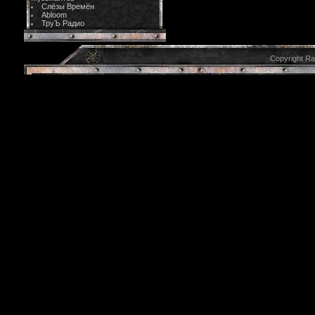
Слёзы Времён
Abloom
ТруЪ Радио
Copyright R