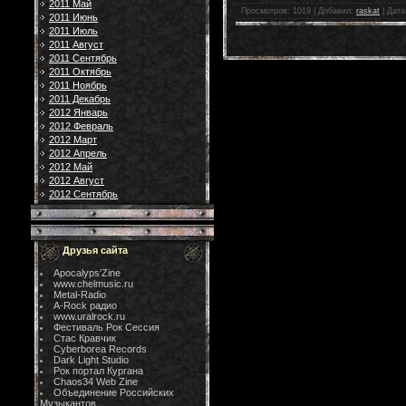
2011 Май
Просмотров:
1019
|
Добавил:
raskat
|
Дата
2011 Июнь
2011 Июль
2011 Август
2011 Сентябрь
2011 Октябрь
2011 Ноябрь
2011 Декабрь
2012 Январь
2012 Февраль
2012 Март
2012 Апрель
2012 Май
2012 Август
2012 Сентябрь
Друзья сайта
Apocalyps'Zine
www.chelmusic.ru
Metal-Radio
A-Rock радио
www.uralrock.ru
Фестиваль Рок Сессия
Стас Кравчик
Cyberborea Records
Dark Light Studio
Рок портал Кургана
Chaos34 Web Zine
Объединение Российских
Музыкантов