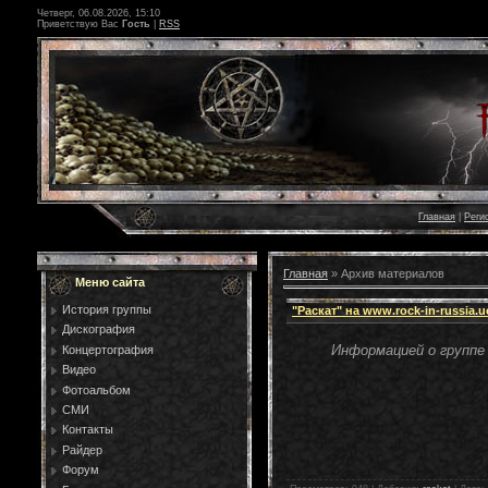
Четверг, 06.08.2026, 15:10
Приветствую Вас
Гость
|
RSS
Главная
|
Реги
Главная
»
Архив материалов
Меню сайта
История группы
"Раскат" на www.rock-in-russia.u
Дискография
Информацией о группе
Концертография
Видео
Фотоальбом
СМИ
Контакты
Райдер
Форум