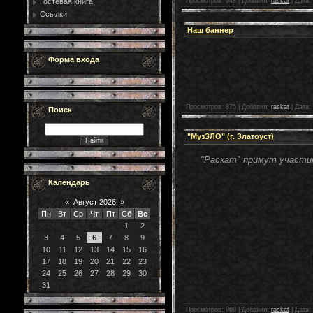
Гостевая книга
Просмотров:
948
|
Добавил:
raskat
|
Дата:
Ссылки
Наш баннер
Форма входа
Просмотров:
875
|
Добавил:
raskat
|
Дата:
Поиск
"МузЗЛО" (г. Златоуст)
"Раскат" примут участие
Календарь
«
Август 2026
»
Пн
Вт
Ср
Чт
Пт
Сб
Вс
1
2
3
4
5
6
7
8
9
10
11
12
13
14
15
16
17
18
19
20
21
22
23
24
25
26
27
28
29
30
31
Просмотров:
969
|
Добавил:
raskat
|
Дата: