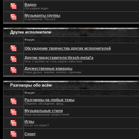
Видео
Обсуждаем видео
Музыканты группы
О музыкантах "Раската"
Другие исполнители
Форум
Обсуждение творчества других исполнителей
Другие представители thrash-metal'а
Речь о группах не столь широко известных
Дружественные команды
Наши друзья, земляки, коллеги, соратники
Разговоры обо всём
Форум
Разговоры на любые темы
Общение, обсуждения, флуд...
Музыкальные стили
Ваши музыкальные предпочтения
Игры
Кто во что играет?
Спорт