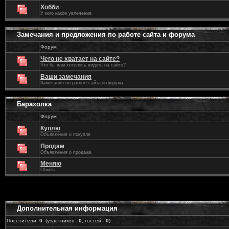
Хобби
У кого какое увлечение
Замечания и предложения по работе сайта и форума
Форум
Чего не хватает на сайте?
Что бы вам хотелось видеть на сайте?
Ваши замечания
Замечания по работе сайта и форума
Барахолка
Форум
Куплю
Объявления о покупле
Продам
Объявления о продаже
Меняю
Обмен
Дополнительная информация
Посетители:
0
(участников -
0
, гостей -
0
)